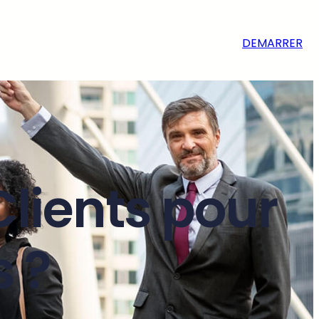
DEMARRER
lients pour
s ?