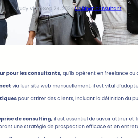
Rudy Viard
·
Sep 24, 2024
·
Cabinet consultant
ur pour les consultants,
qu’ils opèrent en freelance ou a
pect
via leur site web mensuellement, il est vital d’adop
atiques
pour attirer des clients, incluant la définition du 
eprise de consulting,
il est essentiel de savoir attirer et
borant une stratégie de prospection efficace et en entret