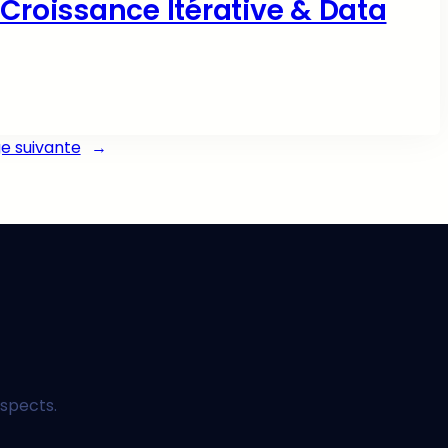
 Croissance Itérative & Data
e suivante
→
spects.