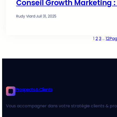
Conseil Growth Marketing :
Rudy Viard
·
Juil 31, 2025
1
2
3
…
12
Pag
Prospects & Clients
Vous accompagner dans votre stratégie clients & pro